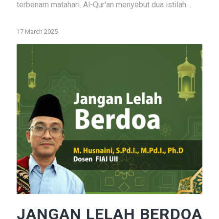
terbenam matahari. Al-Qur'an menyebut dua istilah…
17 March 2025
JANGAN LELAH BERDOA