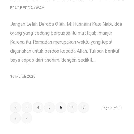
FIAI BERDAKWAH
Jangan Lelah Berdoa Oleh: M. Husnaini Kata Nabi, doa
orang yang sedang berpuasa itu mustajab, manjur.
Karena itu, Ramadan merupakan waktu yang tepat
digunakan untuk berdoa kepada Allah. Tulisan berikut
saya copas dari anonim, dengan sedikit…
16 March 2025
«
‹
4
5
6
7
8
Page 6 of 30
›
»