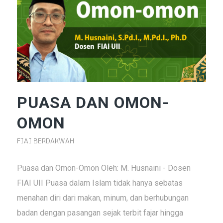
PUASA DAN OMON-
OMON
FIAI BERDAKWAH
Puasa dan Omon-Omon Oleh: M. Husnaini - Dosen
FIAI UII Puasa dalam Islam tidak hanya sebatas
menahan diri dari makan, minum, dan berhubungan
badan dengan pasangan sejak terbit fajar hingga