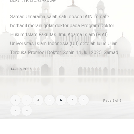
BERITA PASCASARJANA
Samad Umarama salah satu dosen IAIN Ternate
berhasil meraih gelar doktor pada Program Doktor
Hukum Islam Fakultas Ilmu Agama Islam (FIAI)
Universitas Islam Indonesia (UII) setelah lulus Ujian
Terbuka Promosi Doktor, Senin 14 Juli 2025. Samad…
14 July 2025
«
‹
4
5
6
7
8
Page 6 of 9
›
»