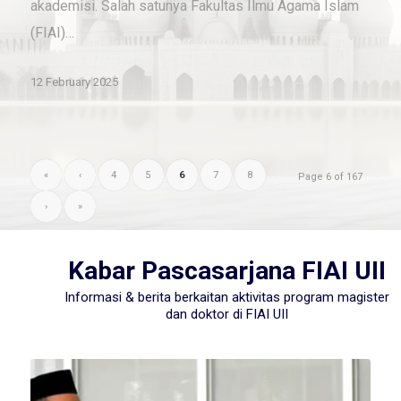
akademisi. Salah satunya Fakultas Ilmu Agama Islam
(FIAI)…
12 February 2025
«
‹
4
5
6
7
8
Page 6 of 167
›
»
Kabar Pascasarjana FIAI UII
Informasi & berita berkaitan aktivitas program magister
dan doktor di FIAI UII