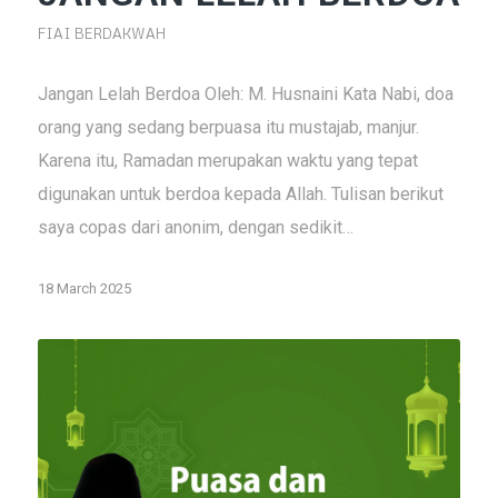
FIAI BERDAKWAH
Jangan Lelah Berdoa Oleh: M. Husnaini Kata Nabi, doa
orang yang sedang berpuasa itu mustajab, manjur.
Karena itu, Ramadan merupakan waktu yang tepat
digunakan untuk berdoa kepada Allah. Tulisan berikut
saya copas dari anonim, dengan sedikit…
18 March 2025