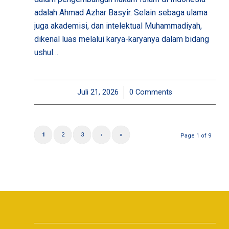
adalah Ahmad Azhar Basyir. Selain sebaga ulama
juga akademisi, dan intelektual Muhammadiyah,
dikenal luas melalui karya-karyanya dalam bidang
ushul…
Juli 21, 2026
/
0 Comments
1
2
3
›
»
Page 1 of 9