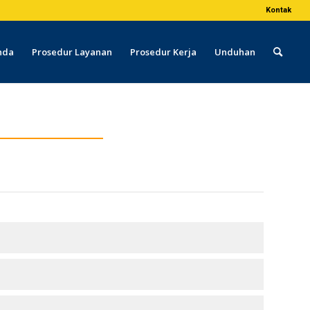
Kontak
nda
Prosedur Layanan
Prosedur Kerja
Unduhan