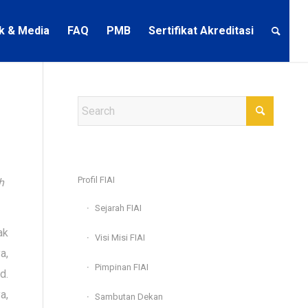
ik & Media
FAQ
PMB
Sertifikat Akreditasi
Profil FIAI
h
Sejarah FIAI
ak
Visi Misi FIAI
a,
Pimpinan FIAI
d.
a,
Sambutan Dekan