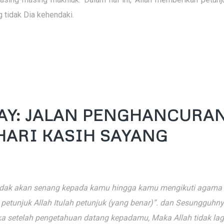
 tidak Dia kehendaki.
DAY: JALAN PENGHANCURA
HARI KASIH SAYANG
tidak akan senang kepada kamu hingga kamu mengikuti agama
etunjuk Allah Itulah petunjuk (yang benar)”. dan Sesungguhn
a setelah pengetahuan datang kepadamu, Maka Allah tidak lag