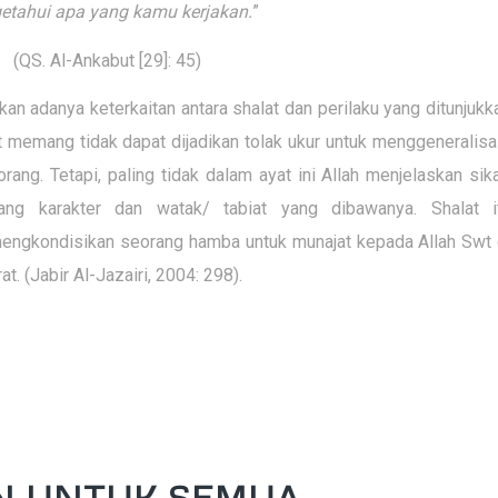
tahui apa yang kamu kerjakan.
”
(QS. Al-Ankabut [29]: 45)
kan adanya keterkaitan antara shalat dan perilaku yang ditunjukk
 memang tidak dapat dijadikan tolak ukur untuk menggeneralisa
ng. Tetapi, paling tidak dalam ayat ini Allah menjelaskan sik
ng karakter dan watak/ tabiat yang dibawanya. Shalat i
engkondisikan seorang hamba untuk munajat kepada Allah Swt 
t. (Jabir Al-Jazairi, 2004: 298).
N UNTUK SEMUA