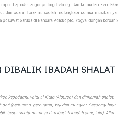
mpur Lapindo, angin putting beliung, dan kemudian kecelaka
 laut dan udara. Terakhir, seolah melengkapi semua musibah ya
ya pesawat Garuda di Bandara Adisucipto, Yogya, dengan korban 
 DIBALIK IBADAH SHALAT
an kepadamu, yaitu al-Kitab (Alquran) dan dirikanlah shalat.
 dari (perbuatan- perbuatan) keji dan mungkar. Sesungguhnya
ebih besar (keutamaannya dari ibadah-ibadah yang lain). Allah