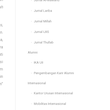
Jurnal Al-Mawarid
ah
Jurnal Lariba
Jurnal Millah
s;
Jurnal IJIIS
n.
a,
Jurnal Thullab
ra
Alumni
ti
si
IKA UII
am
Pengembangan Karir Alumni
in
Internasional
n”
Kantor Urusan Internasional
Mobilitas Internasional