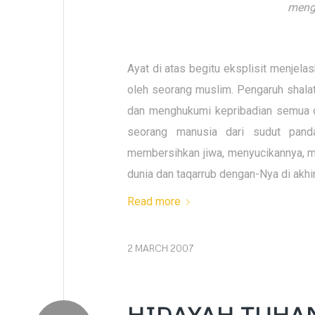
menge
Ayat di atas begitu eksplisit menjelas
oleh seorang muslim. Pengaruh shalat
dan menghukumi kepribadian semua ora
seorang manusia dari sudut panda
membersihkan jiwa, menyucikannya, m
dunia dan taqarrub dengan-Nya di akhira
Read more
2 MARCH 2007
HIDAYAH TUHA