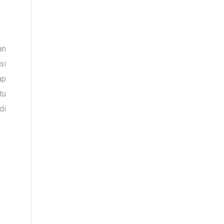
an
si
ap
tu
di