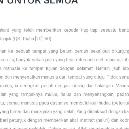
uhan) yang telah memberikan kepada tiap-tiap sesuatu bent
njuk (QS. Thaha [20]: 50).
anan ke sebuah tempat yang belum pernah sekalipun dikunjung
rna itu, banyak sekali jalan yang bisa ditempuh oleh manusia. A
n manusia ke tempat tujuan dengan selamat. Namun, jauh leb
kan dan menyesatkan manusia dari tempat yang dituju. Tidak sem
 mulus, ia seringkali penuh dengan lubang dan halangan. Manus
jalan yang tampaknya mulus, halus dan menyenangkan, padah
i itu, semua manusia pada dasarnya membutuhkan hudaa (petunjuk
ng benar dan mana jalan yang salah. Yang dimaksud dengan ka
eri petunjuk dengan memberikan akal, instinct (naluri) dan kodr
masing-masing makhluk. Dalam hal ini, Allah memberikan petunj