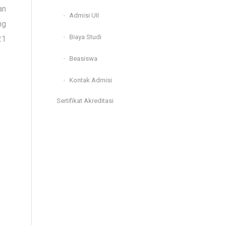
an
Admisi UII
ng
Biaya Studi
21
Beasiswa
Kontak Admisi
Sertifikat Akreditasi