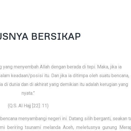
USNYA BERSIKAP
g yang menyembah Allah dengan berada di tepi. Maka, jika ia
alam keadaan/posisi itu. Dan jika ia ditimpa oleh suatu bencana,
ia di dunia dan di akhirat yang demikian itu adalah kerugian yang
nyata.”
(Q.S. Al Hajj [22]: 11)
a bencana menyambangi negeri ini. Datang silih berganti, seakan t
mi beriring tsunami melanda Aceh, meletusnya gunung Merap