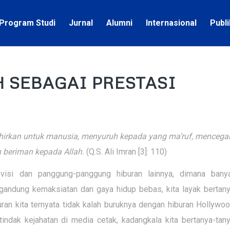
Program Studi
Jurnal
Alumni
Internasional
Publ
 SEBAGAI PRESTASI
ahirkan untuk manusia, menyuruh kepada yang ma’ruf, mencega
 beriman kepada Allah.
(Q.S. Ali Imran [3]: 110)
visi dan panggung-panggung hiburan lainnya, dimana bany
andung kemaksiatan dan gaya hidup bebas, kita layak bertany
ran kita ternyata tidak kalah buruknya dengan hiburan Hollywoo
indak kejahatan di media cetak, kadangkala kita bertanya-tany