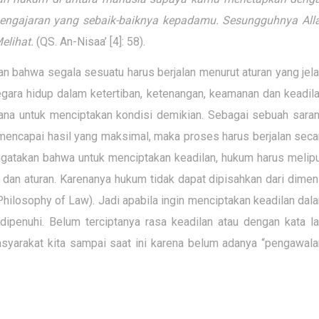
pengajaran yang sebaik-baiknya kepadamu. Sesungguhnya All
lihat.
(QS. An-Nisaa’ [4]: 58).
 bahwa segala sesuatu harus berjalan menurut aturan yang jela
ara hidup dalam ketertiban, ketenangan, keamanan dan keadila
ana untuk menciptakan kondisi demikian. Sebagai sebuah saran
 mencapai hasil yang maksimal, maka proses harus berjalan seca
ngatakan bahwa untuk menciptakan keadilan, hukum harus melipu
al dan aturan. Karenanya hukum tidak dapat dipisahkan dari dimen
hilosophy of Law). Jadi apabila ingin menciptakan keadilan dal
ipenuhi. Belum terciptanya rasa keadilan atau dengan kata la
yarakat kita sampai saat ini karena belum adanya “pengawala