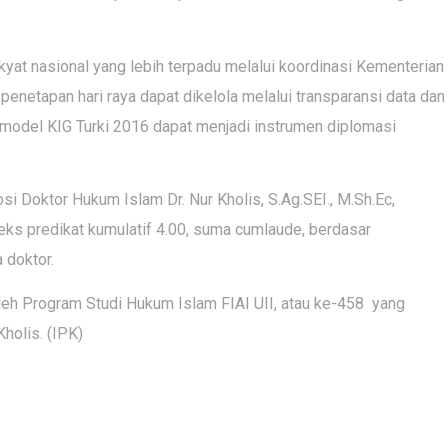
kyat nasional yang lebih terpadu melalui koordinasi Kementerian
netapan hari raya dapat dikelola melalui transparansi data dan
l, model KIG Turki 2016 dapat menjadi instrumen diplomasi
i Doktor Hukum Islam Dr. Nur Kholis, S.Ag.SEI., M.Sh.Ec,
ks predikat kumulatif 4.00, suma cumlaude, berdasar
 doktor.
leh Program Studi Hukum Islam FIAI UII, atau ke-458 yang
Kholis. (IPK)