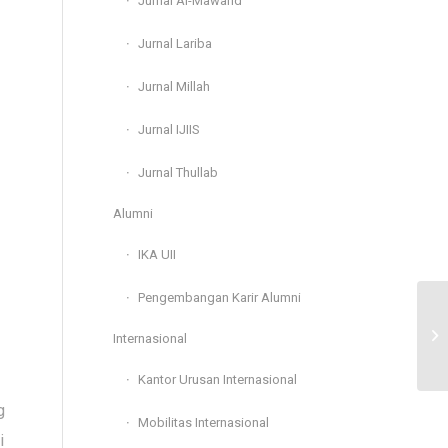
Jurnal Al-Mawarid
Jurnal Lariba
Jurnal Millah
Jurnal IJIIS
Jurnal Thullab
Alumni
IKA UII
Pengembangan Karir Alumni
Internasional
Kantor Urusan Internasional
g
Mobilitas Internasional
i