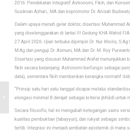
2016: Pendekatan Integratif Astronomi, Fikih, dan Konse
Susiknan Azhari., MA dan kopromotor Dr. Anisah Budiwati,
Dalam upaya meraih gelar doktor, disertasi Muhammad Ar
yang diselenggarakan di lantai III Gedung KHA Wahid FIA
27 April 2026. Ujian terbuka dipimpin Dr. Nur Kholis, S.Ag
M.Ag dan penguji Dr. Asmuni, MA dan Dr. M. Roy Purwanto
Disertasi yang disusun Muhammad Arafat menunjukkan ba
fikih secara berjenjang. Astronomi berfungsi sebagai peny
data), sementara fikih memberikan kerangka normatif itsb
“Prinsip satu hari satu tanggal dicapai melalui standardisas
Menanam Kebaikan,
Merawat Masa Depan:
elongasi minimal 8 derajat sebagai kriteria ijtihādī untu
Jejak Lestari 83 Tahun
UII dalam Harmoni...
Secara filosofis, hal ini mengubah ketegangan sains ver
kualitas pembuktian (tabayyun), dan rukyat sebagai simbo
tertib. Integrasi ini menjadi jembatan epistemik di mana