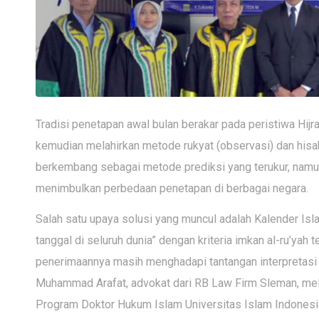
Tradisi penetapan awal bulan berakar pada peristiwa Hijra
kemudian melahirkan metode rukyat (observasi) dan hisab
berkembang sebagai metode prediksi yang terukur, namun
menimbulkan perbedaan penetapan di berbagai negara.
Salah satu upaya solusi yang muncul adalah Kalender Isla
tanggal di seluruh dunia” dengan kriteria imkan al-ru’ya
penerimaannya masih menghadapi tantangan interpretasi fi
Muhammad Arafat, advokat dari RB Law Firm Sleman, melak
Program Doktor Hukum Islam Universitas Islam Indonesia (