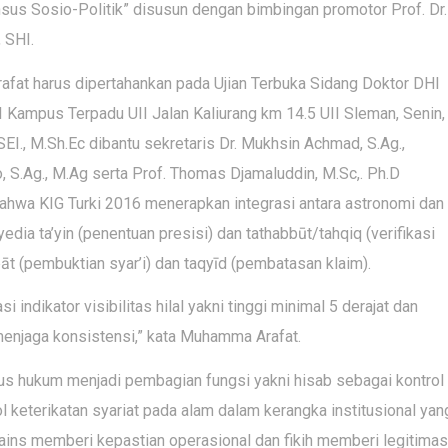
nsus Sosio-Politik” disusun dengan bimbingan promotor Prof. Dr.
 SHI.
afat harus dipertahankan pada Ujian Terbuka Sidang Doktor DHI
I Kampus Terpadu UII Jalan Kaliurang km 14.5 UII Sleman, Senin,
.SEI., M.Sh.Ec dibantu sekretaris Dr. Mukhsin Achmad, S.Ag.,
, S.Ag., M.Ag serta Prof. Thomas Djamaluddin, M.Sc,. Ph.D
hwa KIG Turki 2016 menerapkan integrasi antara astronomi dan
edia ta’yin (penentuan presisi) dan tathabbūt/tahqiq (verifikasi
āt (pembuktian syar’i) dan taqyīd (pembatasan klaim).
i indikator visibilitas hilal yakni tinggi minimal 5 derajat dan
k menjaga konsistensi,” kata Muhamma Arafat.
sus hukum menjadi pembagian fungsi yakni hisab sebagai kontrol
l keterikatan syariat pada alam dalam kerangka institusional yan
 sains memberi kepastian operasional dan fikih memberi legitimas