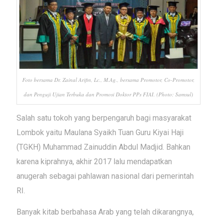
Foto bersama Dr. Zainal Arifin, Lc., M.Ag., bersama Promotor, Co-Promotor,
dan Penguji Ujian Terbuka dan Promosi Doktor PPs FIAI. (Photo: Samsul)
Salah satu tokoh yang berpengaruh bagi masyarakat
Lombok yaitu Maulana Syaikh Tuan Guru Kiyai Haji
(TGKH) Muhammad Zainuddin Abdul Madjid. Bahkan
karena kiprahnya, akhir 2017 lalu mendapatkan
anugerah sebagai pahlawan nasional dari pemerintah
RI.
Banyak kitab berbahasa Arab yang telah dikarangnya,