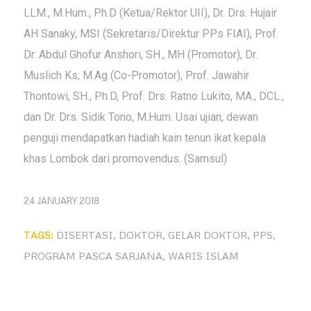
LLM., M.Hum., Ph.D (Ketua/Rektor UII), Dr. Drs. Hujair
AH Sanaky, MSI (Sekretaris/Direktur PPs FIAI), Prof.
Dr. Abdul Ghofur Anshori, SH., MH (Promotor), Dr.
Muslich Ks, M.Ag (Co-Promotor), Prof. Jawahir
Thontowi, SH., Ph.D, Prof. Drs. Ratno Lukito, MA., DCL.,
dan Dr. Drs. Sidik Tono, M.Hum. Usai ujian, dewan
penguji mendapatkan hadiah kain tenun ikat kepala
khas Lombok dari promovendus. (Samsul)
24 JANUARY 2018
TAGS:
DISERTASI
,
DOKTOR
,
GELAR DOKTOR
,
PPS
,
PROGRAM PASCA SARJANA
,
WARIS ISLAM