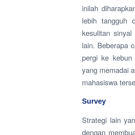
inilah diharapk
lebih tangguh 
kesulitan sinya
lain. Beberapa 
pergi ke kebun
yang memadai at
mahasiswa terseb
Survey
Strategi lain y
dengan membuat