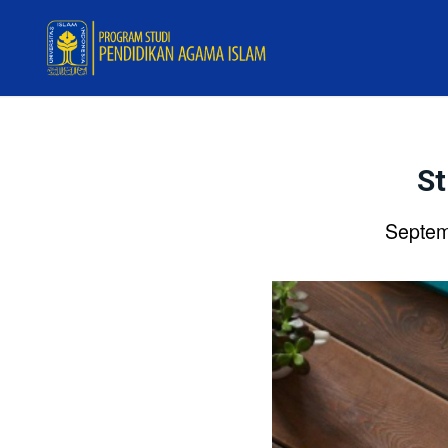
St
Septem