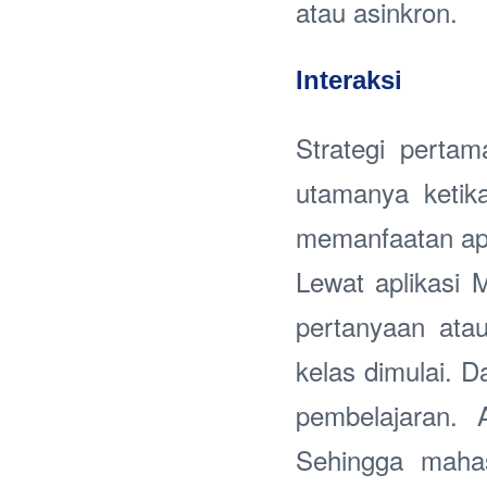
atau asinkron.
Interaksi
Strategi perta
utamanya ketik
memanfaatan apl
Lewat aplikasi 
pertanyaan ata
kelas dimulai. Da
pembelajaran. 
Sehingga mahas