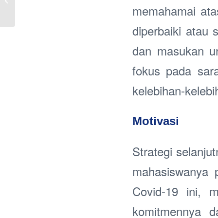
Kajian Transformasi
memahamai atas 
Nahwu
diperbaiki atau
dan masukan un
fokus pada sar
kelebihan-keleb
Motivasi
Strategi selanj
mahasiswanya p
Covid-19 ini, 
komitmennya da