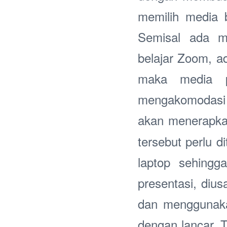
memilih media 
Semisal ada m
belajar Zoom, a
maka media pe
mengakomodasi k
akan menerapk
tersebut perlu 
laptop sehingg
presentasi, di
dan menggunakan
dengan lancar. 