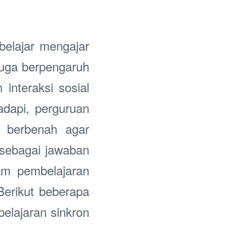
elajar mengajar
 juga berpengaruh
interaksi sosial
adapi, perguruan
n berbenah agar
s sebagai jawaban
am pembelajaran
erikut beberapa
belajaran sinkron