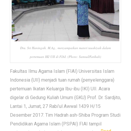
Dra. Sri Haningsih, M.Ag., menyampaikan materi taushiyah dalam
pertemuan IKI UII di FIAI. (Photo: Samsul/Fatihah)
Fakultas Ilmu Agama Islam (FIAI) Universitas Islam
Indonesia (UII) menjadi tuan rumah (penyelenggara)
pertemuan Ikatan Keluarga Ibu-ibu (IKI) UII. Acara
digelar di Gedung Kuliah Umum (GKU) Prof. Dr. Sardjito,
Lantai 1, Jumat, 27 Rabi’ul Awwal 1439 H/15
Desember 2017. Tim Hadrah ash-Shiba Program Studi
Pendidikan Agama Islam (PSPAI) FIAI tampil