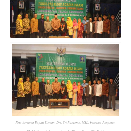
Foto bersama Bupati Sleman, Drs. Sri Purnomo, MSI., bersama Pimpinan