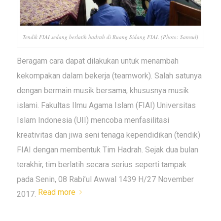
Tendik FIAI sedang berlatih hadrah di Ruang Sidang FIAI. (Photo: Samsul)
Beragam cara dapat dilakukan untuk menambah
kekompakan dalam bekerja (
teamwork
). Salah satunya
dengan bermain musik bersama, khususnya musik
islami. Fakultas Ilmu Agama Islam (FIAI) Universitas
Islam Indonesia (UII) mencoba menfasilitasi
kreativitas dan jiwa seni tenaga kependidikan (tendik)
FIAI dengan membentuk Tim Hadrah. Sejak dua bulan
terakhir, tim berlatih secara serius seperti tampak
pada Senin, 08 Rabi’ul Awwal 1439 H/27 November
Read more
2017.