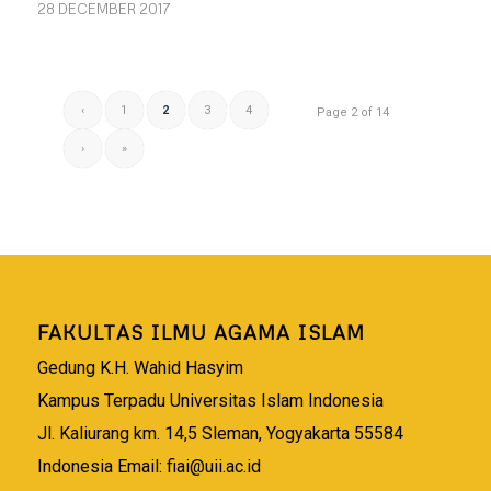
28 DECEMBER 2017
‹
1
2
3
4
Page 2 of 14
›
»
FAKULTAS ILMU AGAMA ISLAM
Gedung K.H. Wahid Hasyim
Kampus Terpadu Universitas Islam Indonesia
Jl. Kaliurang km. 14,5 Sleman, Yogyakarta 55584
Indonesia Email:
fiai@uii.ac.id