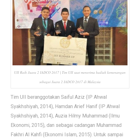
UII Raih Juara 2 IADCO 2017 | Tim UII saat menerima hadiah kemenangan
sebagai Juara 2 IADCO 2017 di Malaysia
Tim UII beranggotakan Saiful Aziz (IP Ahwal
Syakhshiyah, 2014), Hamdan Arief Hanif (IP Ahwal
Syakhshiyah, 2014), Auzia Hilmy Muhammad (Ilmu
Ekonomi, 2015), dan sebagai cadangan Muhammad
Fakhri Al Kahfi (Ekonomi Islam, 2015). Untuk sampai