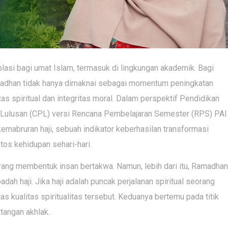
si bagi umat Islam, termasuk di lingkungan akademik. Bagi
amadhan tidak hanya dimaknai sebagai momentum peningkatan
itas spiritual dan integritas moral. Dalam perspektif Pendidikan
 Lulusan (CPL) versi Rencana Pembelajaran Semester (RPS) PAI
mabruran haji, sebuah indikator keberhasilan transformasi
tos kehidupan sehari-hari.
ang membentuk insan bertakwa. Namun, lebih dari itu, Ramadhan
dah haji. Jika haji adalah puncak perjalanan spiritual seorang
 kualitas spiritualitas tersebut. Keduanya bertemu pada titik
tangan akhlak.