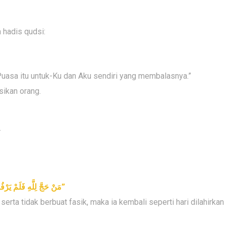
 hadis qudsi:
Puasa itu untuk-Ku dan Aku sendiri yang membalasnya.”
sikan orang.
.
مَنْ حَجَّ لِلَّهِ فَلَمْ يَرْف
”
serta tidak berbuat fasik, maka ia kembali seperti hari dilahirkan