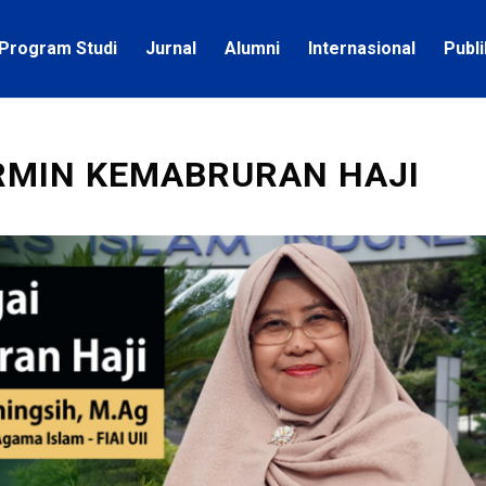
Program Studi
Jurnal
Alumni
Internasional
Publ
RMIN KEMABRURAN HAJI