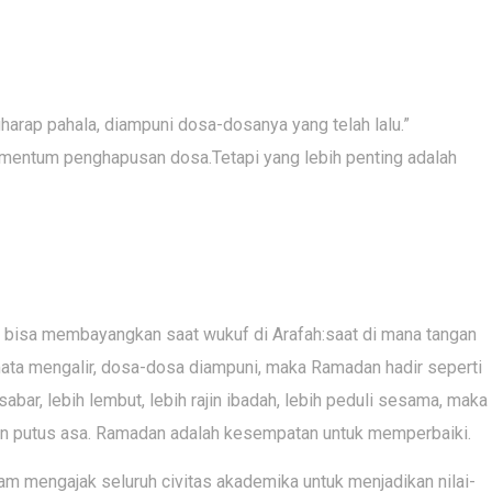
rap pahala, diampuni dosa-dosanya yang telah lalu.”
omentum penghapusan dosa.Tetapi yang lebih penting adalah
 bisa membayangkan saat wukuf di Arafah:saat di mana tangan
ata mengalir, dosa-dosa diampuni, maka Ramadan hadir seperti
h sabar, lebih lembut, lebih rajin ibadah, lebih peduli sesama, maka
ngan putus asa. Ramadan adalah kesempatan untuk memperbaiki.
m mengajak seluruh civitas akademika untuk menjadikan nilai-