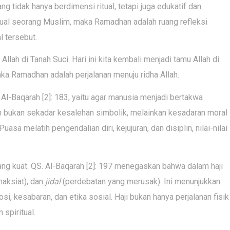
g tidak hanya berdimensi ritual, tetapi juga edukatif dan
ritual seorang Muslim, maka Ramadhan adalah ruang refleksi
l tersebut.
lah di Tanah Suci. Hari ini kita kembali menjadi tamu Allah di
maka Ramadhan adalah perjalanan menuju ridha Allah.
l-Baqarah [2]: 183, yaitu agar manusia menjadi bertakwa
n bukan sekadar kesalehan simbolik, melainkan kesadaran moral
asa melatih pengendalian diri, kejujuran, dan disiplin, nilai-nilai
yang kuat. QS. Al-Baqarah [2]: 197 menegaskan bahwa dalam haji
maksiat), dan
jidal
(perdebatan yang merusak). Ini menunjukkan
i, kesabaran, dan etika sosial. Haji bukan hanya perjalanan fisik
spiritual.