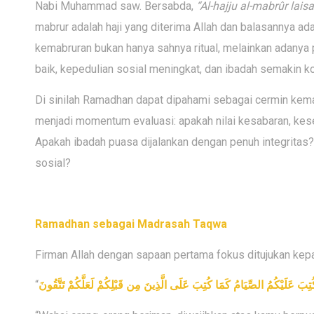
Nabi Muhammad saw. Bersabda,
“Al-hajju al-mabrûr laisa
mabrur adalah haji yang diterima Allah dan balasannya a
kemabruran bukan hanya sahnya ritual, melainkan adanya p
baik, kepedulian sosial meningkat, dan ibadah semakin k
Di sinilah Ramadhan dapat dipahami sebagai cermin kemab
menjadi momentum evaluasi: apakah nilai kesabaran, kesed
Apakah ibadah puasa dijalankan dengan penuh integritas
sosial?
Ramadhan sebagai Madrasah Taqwa
Firman Allah dengan sapaan pertama fokus ditujukan k
“
ا كُتِبَ عَلَيْكُمُ الصِّيَامُ كَمَا كُتِبَ عَلَى الَّذِينَ مِن قَبْلِكُمْ لَعَلَّكُمْ تَتَّقُونَ