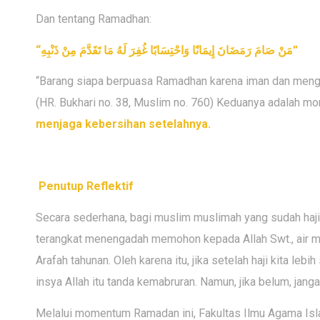
Dan tentang Ramadhan:
“
مَنْ صَامَ رَمَضَانَ إِيمَانًا وَاحْتِسَابًا غُفِرَ لَهُ مَا تَقَدَّمَ مِنْ ذَنْبِهِ
”
“Barang siapa berpuasa Ramadhan karena iman dan mengha
(HR. Bukhari no. 38, Muslim no. 760) Keduanya adalah m
menjaga kebersihan setelahnya.
Penutup Reflektif
Secara sederhana, bagi muslim muslimah yang sudah haji
terangkat menengadah memohon kepada Allah Swt., air m
Arafah tahunan. Oleh karena itu, jika setelah haji kita lebi
insya Allah itu tanda kemabruran. Namun, jika belum, ja
Melalui momentum Ramadan ini, Fakultas Ilmu Agama Isla