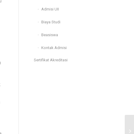
u
Admisi UII
Biaya Studi
Beasiswa
Kontak Admisi
Sertifikat Akreditasi
n
k
i
a