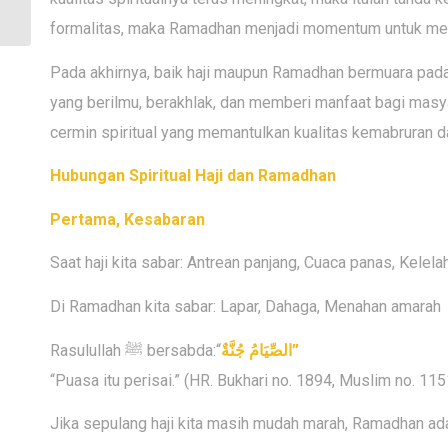
Gelar Workshop
Pelayanan Prima
formalitas, maka Ramadhan menjadi momentum untuk mem
Pada akhirnya, baik haji maupun Ramadhan bermuara pada
yang berilmu, berakhlak, dan memberi manfaat bagi masya
cermin spiritual yang memantulkan kualitas kemabruran d
Hubungan Spiritual Haji dan Ramadhan
Pertama, Kesabaran
Saat haji kita sabar: Antrean panjang, Cuaca panas, Kelela
Di Ramadhan kita sabar: Lapar, Dahaga, Menahan amarah
Rasulullah ﷺ bersabda:“
الصِّيَامُ جُنَّةٌ
”
“Puasa itu perisai.” (HR. Bukhari no. 1894, Muslim no. 115
Jika sepulang haji kita masih mudah marah, Ramadhan ada