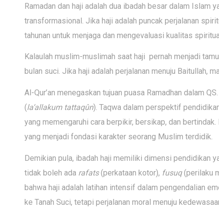
Ramadan dan haji adalah dua ibadah besar dalam Islam yan
transformasional. Jika haji adalah puncak perjalanan spi
tahunan untuk menjaga dan mengevaluasi kualitas spiritua
Kalaulah muslim-muslimah saat haji pernah menjadi tamu Al
bulan suci. Jika haji adalah perjalanan menuju Baitullah, 
Al-Qur’an menegaskan tujuan puasa Ramadhan dalam QS. A
(
la‘allakum tattaqûn
). Taqwa dalam perspektif pendidika
yang memengaruhi cara berpikir, bersikap, dan bertindak. Pu
yang menjadi fondasi karakter seorang Muslim terdidik.
Demikian pula, ibadah haji memiliki dimensi pendidikan 
tidak boleh ada
rafats
(perkataan kotor),
fusuq
(perilaku 
bahwa haji adalah latihan intensif dalam pengendalian emos
ke Tanah Suci, tetapi perjalanan moral menuju kedewasaan 