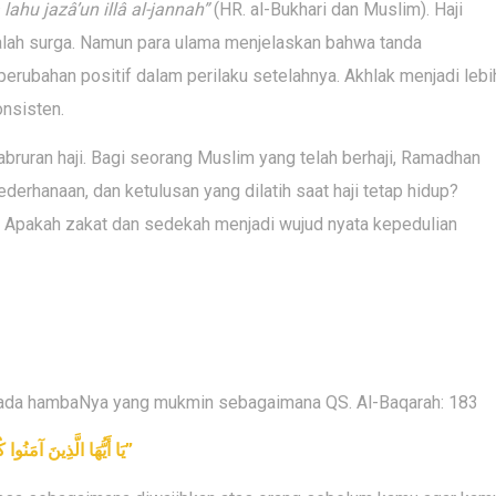
 lahu jazâ’un illâ al-jannah”
(HR. al-Bukhari dan Muslim). Haji
dalah surga. Namun para ulama menjelaskan bahwa tanda
erubahan positif dalam perilaku setelahnya. Akhlak menjadi lebi
onsisten.
ruran haji. Bagi seorang Muslim yang telah berhaji, Ramadhan
erhanaan, dan ketulusan yang dilatih saat haji tetap hidup?
? Apakah zakat dan sedekah menjadi wujud nyata kepedulian
epada hambaNya yang mukmin sebagaimana QS. Al-Baqarah: 183
يَا أَيُّهَا الَّذِينَ آمَنُو
”