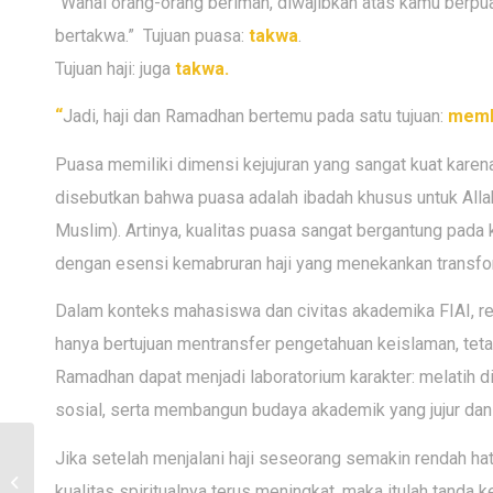
“Wahai orang-orang beriman, diwajibkan atas kamu berp
bertakwa.” Tujuan puasa:
takwa
.
Tujuan haji: juga
takwa.
“
Jadi, haji dan Ramadhan bertemu pada satu tujuan:
memb
Puasa memiliki dimensi kejujuran yang sangat kuat karen
disebutkan bahwa puasa adalah ibadah khusus untuk Alla
Muslim). Artinya, kualitas puasa sangat bergantung pada k
dengan esensi kemabruran haji yang menekankan transfor
Dalam konteks mahasiswa dan civitas akademika FIAI, ref
hanya bertujuan mentransfer pengetahuan keislaman, teta
Ramadhan dapat menjadi laboratorium karakter: melatih 
sosial, serta membangun budaya akademik yang jujur dan
Kolaborasi FIAI UII
Jika setelah menjalani haji seseorang semakin rendah ha
dengan BSI Cabang FTS
kualitas spiritualnya terus meningkat, maka itulah tanda 