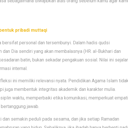
uasa sebagaimana diwajibkan atas orang sebelum kamu agar kam
entuk pribadi muttaqi
a bersifat personal dan tersembunyi. Dalam hadis qudsi
h dan Dia sendiri yang akan membalasnya (HR. al-Bukhari dan
esadaran batin, bukan sekadar pengakuan sosial. Nilai ini sejala
masi internal.
leksi ini memiliki relevansi nyata. Pendidikan Agama Islam tida
pi juga membentuk integritas akademik dan karakter mulia.
disiplin waktu, memperbaiki etika komunikasi, memperkuat empat
 bertanggung jawab.
ti dan semakin peduli pada sesama, dan jika setiap Ramadan
kemabruran yang hidup. Sebaliknya, jika ibadah hanya berhenti pad