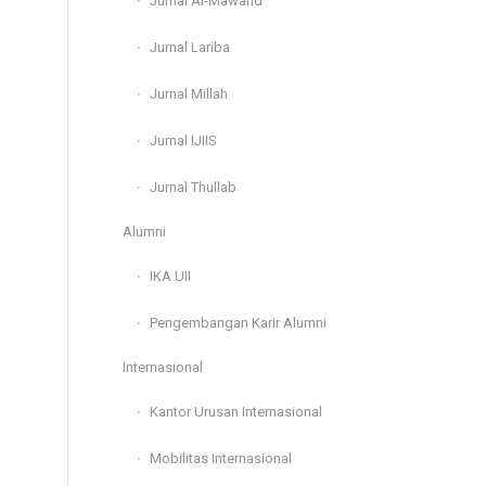
Jurnal Al-Mawarid
Jurnal Lariba
Jurnal Millah
Jurnal IJIIS
Jurnal Thullab
Alumni
IKA UII
Pengembangan Karir Alumni
Internasional
Kantor Urusan Internasional
Mobilitas Internasional