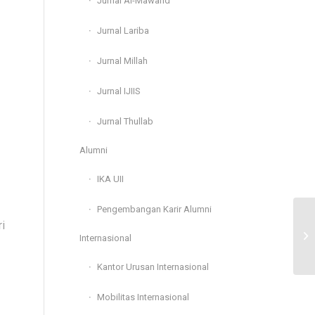
Jurnal Al-Mawarid
Jurnal Lariba
Jurnal Millah
Jurnal IJIIS
Jurnal Thullab
Alumni
IKA UII
Pengembangan Karir Alumni
i
Internasional
Kantor Urusan Internasional
Mobilitas Internasional