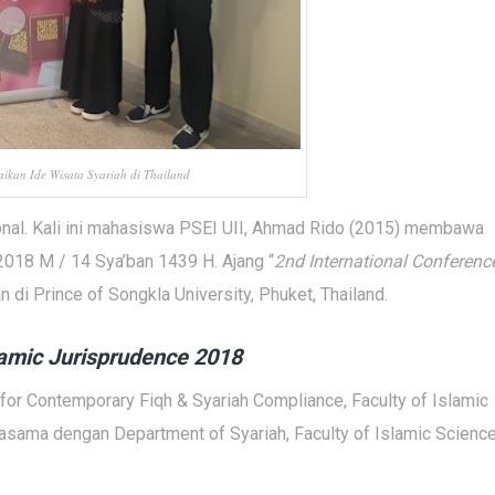
kan Ide Wisata Syariah di Thailand
onal. Kali ini mahasiswa PSEI UII, Ahmad Rido (2015) membawa
 2018 M / 14 Sya’ban 1439 H. Ajang “
2nd International Conferenc
n di Prince of Songkla University, Phuket, Thailand.
lamic Jurisprudence 2018
 for Contemporary Fiqh & Syariah Compliance, Faculty of Islamic
asama dengan Department of Syariah, Faculty of Islamic Scienc