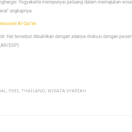
enghargai. Yogyakarta mempunyai peluang dalam memajukan wisa
unia” ungkapnya.
asional Al-Qur’an
dir. Hal tersebut dibuktikan dengan adanya diskusi dengan peser
 (AR/ESP)
NAL
,
PSEI
,
THAILAND
,
WISATA SYARIAH