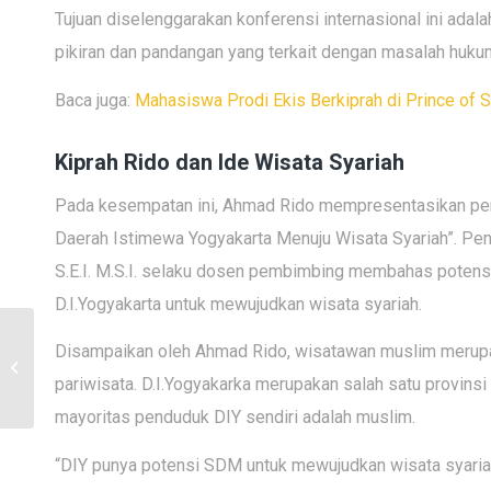
Tujuan diselenggarakan konferensi internasional ini adala
pikiran dan pandangan yang terkait dengan masalah hukum
Baca juga:
Mahasiswa Prodi Ekis Berkiprah di Prince of S
Kiprah Rido dan Ide Wisata Syariah
Pada kesempatan ini, Ahmad Rido mempresentasikan pene
Daerah Istimewa Yogyakarta Menuju Wisata Syariah”. Pe
S.E.I. M.S.I. selaku dosen pembimbing membahas potens
D.I.Yogyakarta untuk mewujudkan wisata syariah.
Upaya PSPAI dalam
Disampaikan oleh Ahmad Rido, wisatawan muslim merup
Pengembangan KKNI
pariwisata. D.I.Yogyakarka merupakan salah satu provinsi
dan Local Genius
mayoritas penduduk DIY sendiri adalah muslim.
“DIY punya potensi SDM untuk mewujudkan wisata syari