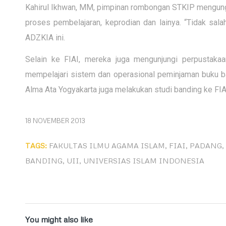
Kahirul Ikhwan, MM, pimpinan rombongan STKIP mengungka
proses pembelajaran, keprodian dan lainya. “Tidak salah
ADZKIA ini.
Selain ke FIAI, mereka juga mengunjungi perpustak
mempelajari sistem dan operasional peminjaman buku b
Alma Ata Yogyakarta juga melakukan studi banding ke FIA
18 NOVEMBER 2013
TAGS:
FAKULTAS ILMU AGAMA ISLAM
,
FIAI
,
PADANG
,
BANDING
,
UII
,
UNIVERSIAS ISLAM INDONESIA
You might also like