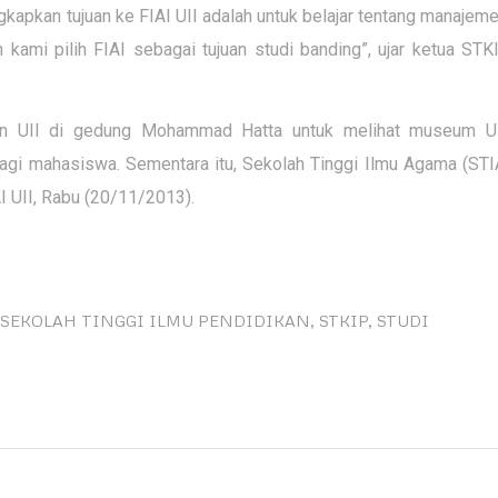
pkan tujuan ke FIAI UII adalah untuk belajar tentang manajeme
 kami pilih FIAI sebagai tujuan studi banding”, ujar ketua STK
aan UII di gedung Mohammad Hatta untuk melihat museum UI
agi mahasiswa. Sementara itu, Sekolah Tinggi Ilmu Agama (STI
I UII, Rabu (20/11/2013).
SEKOLAH TINGGI ILMU PENDIDIKAN
,
STKIP
,
STUDI