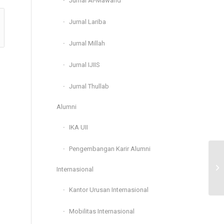
Jurnal Al-Mawarid
Jurnal Lariba
Jurnal Millah
Jurnal IJIIS
Jurnal Thullab
Alumni
IKA UII
Pengembangan Karir Alumni
Si
Internasional
Kantor Urusan Internasional
Mobilitas Internasional