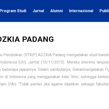
Program Studi
Jurnal
Alumni
Internasional
Publ
DZKIA PADANG
Ilmu Pendidikan (STKIP) ADZKIA Padang mengadakan studi bandi
Indonesia (UII), Jum’at (15/11/2013). Mereka diterima langsu
an beberapa jajarannya. Dalam sambutanya, Dekanmengatakan FI
am di Indonesia yang menggunakan kata ‘ilmu’, sehingga berbe
m (FAI). “Tidak pantas jika agama dijadikan sebagai fakultas