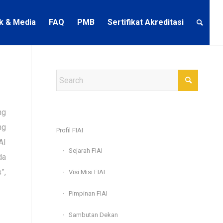
ik & Media
FAQ
PMB
Sertifikat Akreditasi
ng
ng
Profil FIAI
AI
Sejarah FIAI
da
”,
Visi Misi FIAI
Pimpinan FIAI
Sambutan Dekan