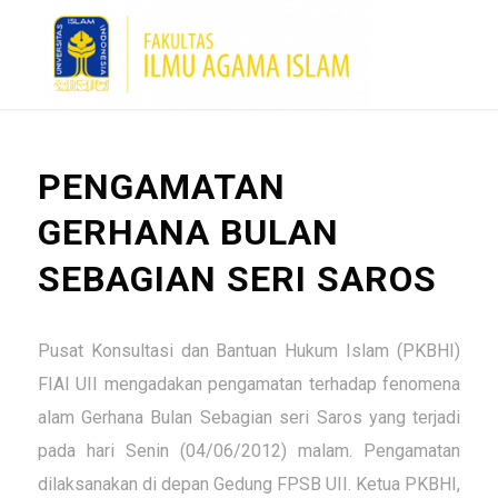
PENGAMATAN
GERHANA BULAN
SEBAGIAN SERI SAROS
Pusat Konsultasi dan Bantuan Hukum Islam (PKBHI)
FIAI UII mengadakan pengamatan terhadap fenomena
alam Gerhana Bulan Sebagian seri Saros yang terjadi
pada hari Senin (04/06/2012) malam. Pengamatan
dilaksanakan di depan Gedung FPSB UII. Ketua PKBHI,