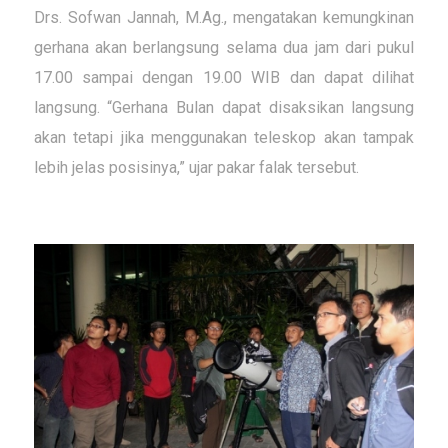
Drs. Sofwan Jannah, M.Ag., mengatakan kemungkinan
gerhana akan berlangsung selama dua jam dari pukul
17.00 sampai dengan 19.00 WIB dan dapat dilihat
langsung. “Gerhana Bulan dapat disaksikan langsung
akan tetapi jika menggunakan teleskop akan tampak
lebih jelas posisinya,” ujar pakar falak tersebut.