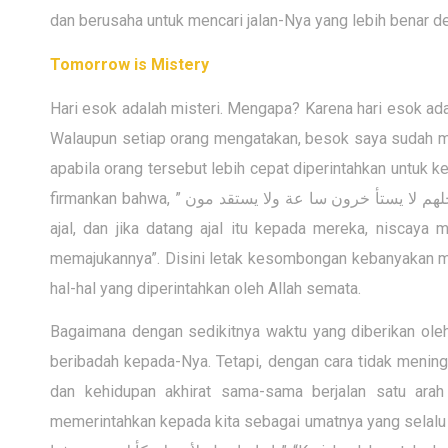
dan berusaha untuk mencari jalan-Nya yang lebih benar dem
Tomorrow is Mistery
Hari esok adalah misteri. Mengapa? Karena hari esok adal
Walaupun setiap orang mengatakan, besok saya sudah me
apabila orang tersebut lebih cepat diperintahkan untuk ke
firmankan bahwa, ”
جلهم لا يستأ خرون سا عة ولا يستقد مون
ajal, dan jika datang ajal itu kepada mereka, niscaya
memajukannya”. Disini letak kesombongan kebanyakan 
hal-hal yang diperintahkan oleh Allah semata.
Bagaimana dengan sedikitnya waktu yang diberikan oleh 
beribadah kepada-Nya. Tetapi, dengan cara tidak menin
dan kehidupan akhirat sama-sama berjalan satu ar
memerintahkan kepada kita sebagai umatnya yang selalu