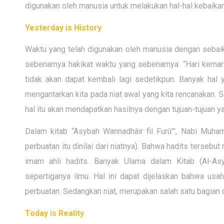
digunakan oleh manusia untuk melakukan hal-hal kebaikan
Yesterday is History
Waktu yang telah digunakan oleh manusia dengan sebai
sebenarnya hakikat waktu yang sebenarnya. “Hari kemarin
tidak akan dapat kembali lagi sedetikpun. Banyak hal y
mengantarkan kita pada niat awal yang kita rencanakan. S
hal itu akan mendapatkan hasilnya dengan tujuan-tujuan y
Dalam kitab “Asybah Wannadhâir fil Furû’”, Nabi Muha
perbuatan itu dinilai dari niatnya). Bahwa hadits terseb
imam ahli hadits. Banyak Ulama dalam Kitab (Al-Asy
sepertiganya ilmu. Hal ini dapat dijelaskan bahwa usaha
perbuatan. Sedangkan niat, merupakan salah satu bagian dar
Today is Reality