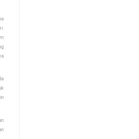
na
i.
am
ng
ya
da
uk
in
an
an