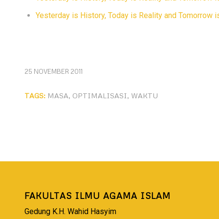
Yesterday is History, Today is Reality and Tomorrow i
25 NOVEMBER 2011
TAGS:
MASA
,
OPTIMALISASI
,
WAKTU
FAKULTAS ILMU AGAMA ISLAM
Gedung K.H. Wahid Hasyim