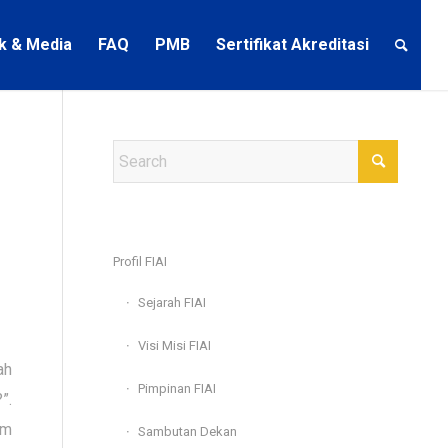
ik & Media
FAQ
PMB
Sertifikat Akreditasi
Profil FIAI
Sejarah FIAI
Visi Misi FIAI
ah
Pimpinan FIAI
”.
um
Sambutan Dekan