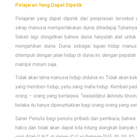
Pelajaran Yang Dapat Dipetik
Pelajaran yang dapat dipetik dari penjelasan tersebu
sikap manusia memperlakukan dunia dihadapaj Tuhannya,
Sekali lagi diingatkan bahwa dunia hanyalah alat untuk
mengartikan dunia. Dunia sebagai tujuan hidup manus
ditempuh dengan jalan hidup di dunia ini. dengan pepat
mampir minum saja.
Tidak akan lama manusia hidup didunia ini. Tidak akan kek
yang memberi hidup, yaitu sang maha hidup. Kembali pada a
orang
–
orang yang bertaqwa. “waladdârul âkhiratu khoir
belaka itu hanya diperuntukkan bagi orang-orang yang se
Saran Penulis bagi penulis pribadi dan pembaca, bahwa 
habis dan tidak akan dapat kita hitung alangkah banya
oleh Allah S.W.T. di dalam (Q.S al-Rahmân [55]: 49, 50, 52, 