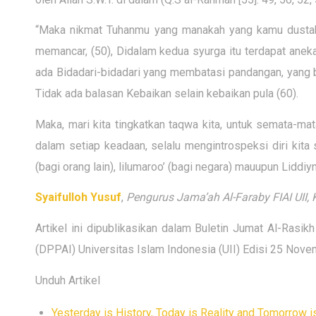
“Maka nikmat Tuhanmu yang manakah yang kamu dustaka
memancar, (50), Didalam kedua syurga itu terdapat anek
ada Bidadari-bidadari yang membatasi pandangan, yang 
Tidak ada balasan Kebaikan selain kebaikan pula (60).
Maka, mari kita tingkatkan taqwa kita, untuk semata-mat
dalam setiap keadaan, selalu mengintrospeksi diri kita su
(bagi orang lain), lilumaroo’ (bagi negara) mauupun Liddi
Syaifulloh Yusuf
,
Pengurus Jama’ah Al-Faraby
FIAI UII
Artikel ini dipublikasikan dalam Buletin Jumat Al-Ras
(DPPAI) Universitas Islam Indonesia (UII) Edisi 25 Nove
Unduh Artikel
Yesterday is History, Today is Reality and Tomorrow 