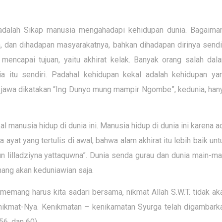
t adalah Sikap manusia mengahadapi kehidupan dunia. Bagaima
 dan dihadapan masyarakatnya, bahkan dihadapan dirinya sendir
 mencapai tujuan, yaitu akhirat kelak. Banyak orang salah dal
ia itu sendiri. Padahal kehidupan kekal adalah kehidupan ya
ah jawa dikatakan “Ing Dunyo mung mampir Ngombe”, kedunia, han
al manusia hidup di dunia ini. Manusia hidup di dunia ini karena a
yat yang tertulis di awal, bahwa alam akhirat itu lebih baik unt
un lilladziyna yattaquwna”. Dunia senda gurau dan dunia main-ma
nang akan keduniawian saja.
memang harus kita sadari bersama, nikmat Allah S.W.T. tidak ak
k nikmat-Nya. Kenikmatan – kenikamatan Syurga telah digambark
56, dan 60).