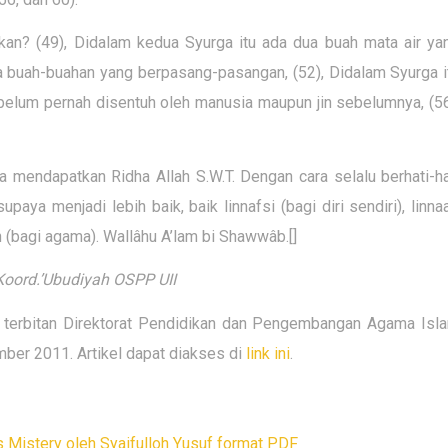
n? (49), Didalam kedua Syurga itu ada dua buah mata air ya
a buah-buahan yang berpasang-pasangan, (52), Didalam Syurga i
belum pernah disentuh oleh manusia maupun jin sebelumnya, (56
a mendapatkan Ridha Allah S.W.T. Dengan cara selalu berhati-ha
paya menjadi lebih baik, baik linnafsi (bagi diri sendiri), linna
yn (bagi agama). Wallâhu A’lam bi Shawwâb.[]
, Koord.’Ubudiyah OSPP UII
ikh terbitan Direktorat Pendidikan dan Pengembangan Agama Isl
mber 2011. Artikel dapat diakses di
link ini
.
is Mistery oleh Syaifulloh Yusuf format PDF