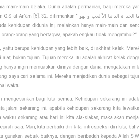
ia main-main belaka. Dunia adalah permainan, bagi mereka ya
Q.S al-An’âm [6]: 32, difirmankan “
 الحيا ة الد نيا الاّ لعب و لهو
 ada kehidupan didunia ini, melainkan hanya main-main dan sen
gi orang-orang yang bertaqwa, apakah engkau tidak mengatahui?”.
aitu berupa kehidupan yang lebih baik, di akhirat kelak. Mere
lat, bukan tujuan. Tujuan mereka itu adalah akhirat kelak deng
ng hanya ingin memuaskan dirinya dengan dunia, mengatakan inil
ang saya cari selama ini. Mereka menjadikan dunia sebagai tuju
nal waktu.
an mengesankan bagi kita semua. Kehidupan sekarang ini adal
a jalani sekarang ini. apabila kehidupan sekarang kita lewatka
 waktu sekarang atau hari ini kita sia-siakan, maka akan menja
arah saja. Mari, kita perbaiki diri kita, introspeksi diri kita, bah
ta gunakan sebaik-baiknya, dengan beribadah kepada Allah S.W.