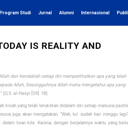
Program Studi
Jurnal
Alumni
Internasional
Publ
TODAY IS REALITY AND
llah dan hendaklah setiap diri memperlihatkan apa yang telah
h kepada Allah, Sesungguhnya Allah maha mengetahui apa yang
.
” (Q.S. al-Hasyr [59]: 18).
ah kisah yang telah terukirkan didalam diri setiap manusia pastil
anusia juga akan mengatakan, “Wah, ko’ sudah hari minggu lagi?
ik dalam lisan kita. Karena, dengan berjalannya waktu yang bel