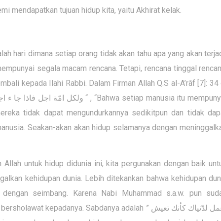
i mendapatkan tujuan hidup kita, yaitu Akhirat kelak.
ah hari dimana setiap orang tidak akan tahu apa yang akan terjad
mpunyai segala macam rencana. Tetapi, rencana tinggal rencan
mbali kepada Ilahi Rabbi. Dalam Firman Allah Q.S al-A’râf [7]: 34 
“ , “Bahwa setiap manusia itu mempuny
ولكل امّة اجل فاذا جا ء ا
 mereka tidak dapat mengundurkannya sedikitpun dan tidak dap
manusia. Seakan-akan akan hidup selamanya dengan meninggalk
Allah untuk hidup didunia ini, kita pergunakan dengan baik unt
ggalkan kehidupan dunia. Lebih ditekankan bahwa kehidupan dun
ah dengan seimbang. Karena Nabi Muhammad s.a.w. pun sud
 bersholawat kepadanya. Sabdanya adalah ”
مل لدّنياك كأنك تعيش