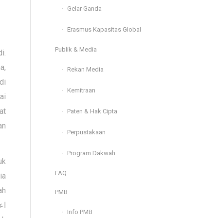
Gelar Ganda
Erasmus Kapasitas Global
Publik & Media
i.
a,
Rekan Media
di
Kemitraan
ai
at
Paten & Hak Cipta
an
Perpustakaan
Program Dakwah
uk
FAQ
ia
ah
PMB
اع
Info PMB