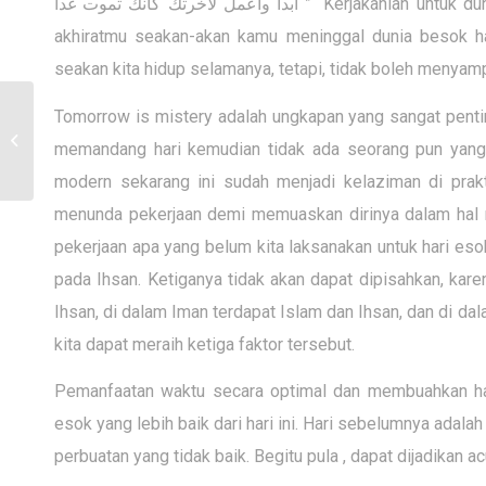
” “Kerjakanlah untuk d
ابدا واعمل لأخرتك كأنك تموت غدا
akhiratmu seakan-akan kamu meninggal dunia besok ha
seakan kita hidup selamanya, tetapi, tidak boleh menyamp
Tomorrow is mistery adalah ungkapan yang sangat penting 
Al-Faraby Sembelih Hewan Qurban di
memandang hari kemudian tidak ada seorang pun yang
Turi
modern sekarang ini sudah menjadi kelaziman di prakt
menunda pekerjaan demi memuaskan dirinya dalam hal n
pekerjaan apa yang belum kita laksanakan untuk hari esok 
pada Ihsan. Ketiganya tidak akan dapat dipisahkan, kare
Ihsan, di dalam Iman terdapat Islam dan Ihsan, dan di da
kita dapat meraih ketiga faktor tersebut.
Pemanfaatan waktu secara optimal dan membuahkan hasi
esok yang lebih baik dari hari ini. Hari sebelumnya adala
perbuatan yang tidak baik. Begitu pula , dapat dijadikan 