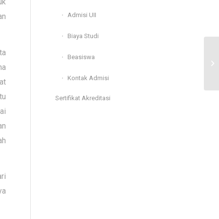
uk
Admisi UII
an
Biaya Studi
ta
Beasiswa
Ed
na
Sy
Kontak Admisi
at
tu
Sertifikat Akreditasi
ai
an
ah
ri
ya