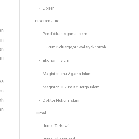
Dosen
Program Studi
ah
Pendidikan Agama Islam
in
Hukum Keluarga/Ahwal Syakhsiyah
an
tu
Ekonomi Islam
Magister Ilmu Agama Islam
ya
Magister Hukum Keluarga Islam
am
ah
Doktor Hukum Islam
an
Jurnal
Jurnal Tarbawi