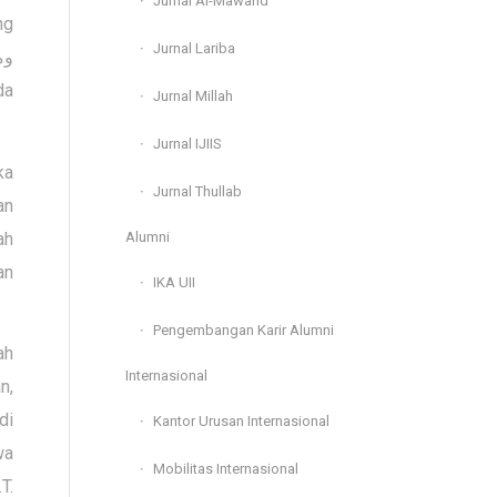
Jurnal Al-Mawarid
ng
Jurnal Lariba
وما
da
Jurnal Millah
Jurnal IJIIS
ka
Jurnal Thullab
an
ah
Alumni
an
IKA UII
Pengembangan Karir Alumni
ah
Internasional
n,
di
Kantor Urusan Internasional
wa
Mobilitas Internasional
T.