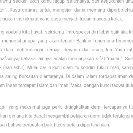
uniamu seakan-akan kamu hidup selamanya, dan kerjakanlah unt
ri”. Rasa optimis untuk mengejar dunia memang diperbolehk
ingkan sisi akhirat yang pasti menjadi tujuan manusia kelak.
apabila kita hayati seksama. Introspeksi diri lebih baik jika ki
 mengetahui apa yang akan terjadi. Bahkan fenomena-fenome
ekkan oleh kalangan remaja, dewasa dan orang tua. Yaitu sif
afsunya, bahasa lainnya adalah memanjakan sifat “malas”. Sua
(hari akhir). Mulai dari rukun Islam itu sendiri, rukun iman, samp
na saling berkaitan diantaranya. Di dalam Islam terdapat Iman d
lam Ihsan terdapat Islam dan Iman. Maka, dengan kunci taqwa itul
l yang maksimal juga perlu ditingkatkan demi tercapainya ha
h hari dimana kita dapat mengambil pelajaran demi tidak terulangn
acuan bahwa perbuatan baik harus selalu dipertahankan.