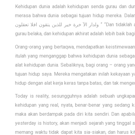
Kehidupan dunia adalah kehidupan senda gurau dan dun
merasa bahwa dunia sebagai tujuan hidup mereka. Dalam 
“
“Dan tidaklah
ولدار الآ خرة خير للذين يتقون افلا تعقلون
gurau belaka, dan kehidupan akhirat adalah lebih baik ba
Orang-orang yang bertaqwa, mendapatkan keistimewaan, y
itulah yang menganggap bahwa kehidupan dunia sebagai a
alat kehidupan dunia. Sebaliknya, bagi orang – orang ya
tujuan hidup saya. Mereka mengatakan inilah kekayaan y
hidup dengan alat kerja keras tanpa batas, dan tak menge
Today is reality, sesungguhnya adalah sebuah ungkap
kehidupan yang real, nyata, benar-benar yang sedang kit
maka akan berdampak pada diri kita sendiri. Dan apabila
yesterday is history, akan menjadi sejarah yang tinggal sej
memang waktu tidak dapat kita sia-siakan, dan harus ki