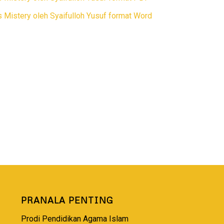
s Mistery oleh Syaifulloh Yusuf format Word
PRANALA PENTING
Prodi Pendidikan Agama Islam