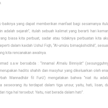
.
k-baiknya yang dapat memberikan manfaat bagi sesamanya itul
 adalah sejarah”, itulah sebuah kalimat yang berarti hari kemar
ang biasa kita perbuat, sadar atau tidaknya perbuatan kita ak
eperti dalam kaidah Ushul Fiqh, “Al-umûru bimaqâshidihâ”, sesua
ang kita rencanakan awalnya.
mmad s.a.w bersabda : “Innamal A’malu Binniyât” (sesungguhn
ut merupakan hadits shahih dan masyhur yang dikeluarkan oleh en
bah Wannadhâir fil Furû’) mengatakan bahwa “niat itu adal
 seseorang itu terdapat dalam tiga unsur, yaitu, hati, lisan, d
i tiga hal tersebut. Yaitu, niat berada dalam hati”.