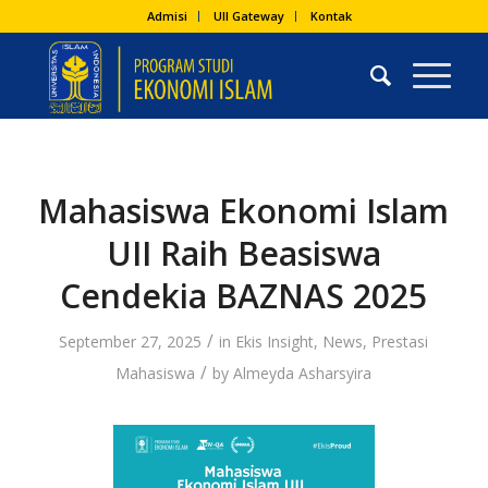
Admisi
UII Gateway
Kontak
Mahasiswa Ekonomi Islam
UII Raih Beasiswa
Cendekia BAZNAS 2025
/
September 27, 2025
in
Ekis Insight
,
News
,
Prestasi
/
Mahasiswa
by
Almeyda Asharsyira