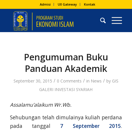
Admisi
UII Gateway
Kontak
Pengumuman Buku
Panduan Akademik
/
/
/
September 30, 2015
0 Comments
in
News
by
GIS
GALERI INVESTASI SYARIAH
Assalamu’alaikum Wr.Wb.
Sehubungan telah dimulainya kuliah perdana
pada tanggal
7 September 2015
.