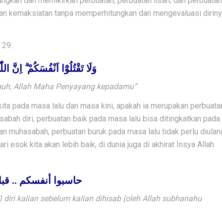
ungkan
dan memikirkan
perbuatan
, perbuatan
lisan
, dan perbuatan
an kemaksiatan tanpa memperhitungkan
dan mengevaluasi dirin
 29:
وَلَا تَقْتُلُوْٓا اَنْفُسَكُمْ ۗ اِنَّ ال
guh,
Allah
Maha
Penyayang
kepadamu
”
ita pada masa lalu dan masa kini, apakah ia merupakan perbuata
asabah diri, perbuatan baik pada masa lalu bisa ditingkatkan pada
n muhasabah, perbuatan buruk pada masa lalu tidak perlu diulan
sok kita akan lebih baik, di dunia juga di akhirat Insya Allah
حاسبوا أنفسكم .. قب
diri kalian sebelum kalian dihisab (oleh
Allah subhanahu