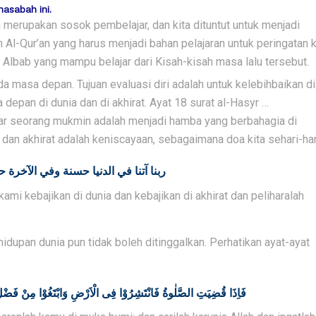
hasabah ini.
erupakan sosok pembelajar, dan kita dituntut untuk menjadi
 Al-Qur’an yang harus menjadi bahan pelajaran untuk peringatan 
Albab yang mampu belajar dari Kisah-kisah masa lalu tersebut.
masa depan. Tujuan evaluasi diri adalah untuk kelebihbaikan di
epan di dunia dan di akhirat. Ayat 18 surat al-Hasyr …
sar seorang mukmin adalah menjadi hamba yang berbahagia di
dan akhirat adalah keniscayaan, sebagaimana doa kita sehari-har
ربنا آتنا في الدنيا حسنة وفي الآخرة 
ami kebajikan di dunia dan kebajikan di akhirat dan peliharalah
hidupan dunia pun tidak boleh ditinggalkan. Perhatikan ayat-ayat
فَاِذَا قُضِيَتِ الصَّلٰوةُ فَانْتَشِرُوْا فِى الْاَرْضِ وَابْتَغُوْا مِنْ فَضْلِ اللّ