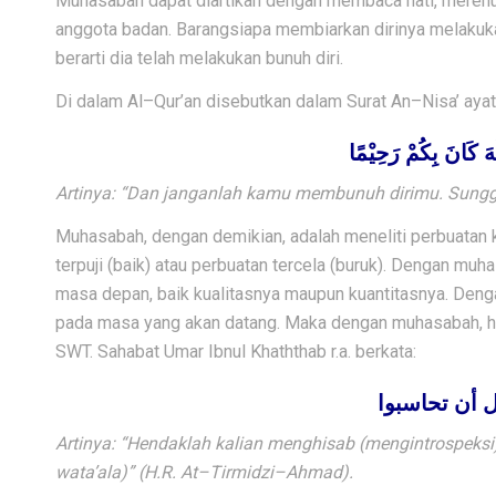
M
uhasabah dapat diartikan dengan membaca
hati
, meren
anggota bad
an. Barangsiapa membiarkan dirinya
melakuk
berarti dia telah
melakukan bunuh dir
i.
Di dalam Al
–
Qur
’
an disebutkan dalam
Surat An
–
Nisa
’
ayat
لّٰهَ كَانَ بِكُمْ رَحِيْمًا
Artinya: “
Dan
janganlah
kamu
membunuh
dirimu.
Sung
Muhasabah, dengan demikian, adalah meneliti perbuatan k
terpuji (baik) atau perbuatan tercela (buruk). Dengan muh
masa depan, baik kualitasnya maupun kuantitasnya. Denga
pada masa yang akan datang. Maka dengan muhasabah, hari e
SWT. Sahabat Umar Ibnul Khaththab r.a. berkata:
ل أن تحاسبوا
Artinya:
“
Hendaklah kalian menghisab (mengintrospeksi) 
wata’ala)” (H.R. At
–
Tirmidzi
–
Ahmad).