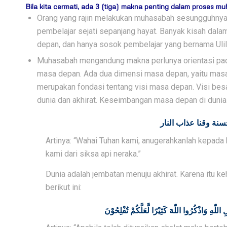
Bila kita cermati, ada 3 (tiga) makna penting dalam proses mu
Orang yang rajin melakukan muhasabah sesungguhnya m
pembelajar sejati sepanjang hayat. Banyak kisah dalam
depan, dan hanya sosok pembelajar yang bernama Ulil 
Muhasabah mengandung makna perlunya orientasi pada 
masa depan. Ada dua dimensi masa depan, yaitu masa d
merupakan fondasi tentang visi masa depan. Visi be
dunia dan akhirat. Keseimbangan masa depan di dunia 
حسنة وقنا عذاب النار
Artinya: “Wahai Tuhan kami, anugerahkanlah kepada k
kami dari siksa api neraka.”
Dunia adalah jembatan menuju akhirat. Karena itu ke
berikut ini:
ٰهِ وَاذْكُرُوا اللّٰهَ كَثِيْرًا لَّعَلَّكُمْ تُفْلِحُوْنَ