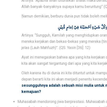
Artinya: “Apabila telah ditunaikan shalat maka berte
Allah banyak-banyaknya supaya kamu beruntung” (QS.
ِٰNamun demikian, berburu dunia pun tidak boleh mel
Artinya: “Sungguh, Kamilah yang menghidupkan oran
mereka kerjakan dan bekas-bekas yang mereka (tin
jelas (Lauh Mahfuzh)”. (QS. Yasin [36]: 12)
Ayat ini menegaskan bahwa apa yang kita kerjakan di 
kita akan sangat tergantung dari apa yang kita kerjak
Oleh karena itu di dunia ini kita dituntut untuk
depan berarti kita ini akan menjadi penentu kecend
sesungguhnya adalah sebuah misi mulia untuk 
kemajuan?
Muhasabah mendorong jiwa berprestasi. Muhasabah d