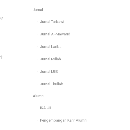
Jurnal
ke
Jurnal Tarbawi
Jurnal Al-Mawarid
Jurnal Lariba
i:
Jurnal Millah
Jurnal IJIIS
Jurnal Thullab
Alumni
IKA UII
Pengembangan Karir Alumni