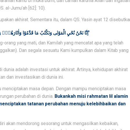
baranlah kamu di muka bumi; dan carilah karunia Allah dan ingatlah
 al-Jumu’ah [62]: 10).
upakan akhirat. Sementara itu, dalam QS. Yasin ayat 12 disebutka
اِنَّا نَحْنُ نُحْيِ الْمَوْتٰى وَنَكْتُبُ مَا قَدَّمُوْا وَاٰثَارَهُمْۗ وَكُلَّ شَيْءٍ اَحْصَيْنٰهُ فِيْٓ اِمَامٍ مُّبِيْنٍ ࣖ
g-orang yang mati, dan Kamilah yang mencatat apa yang telah
ggalkan). Dan segala sesuatu Kami kumpulkan dalam Kitab yang
dunia adalah investasi untuk akhirat. Artinya, kehidupan akhirat
an dan investasikan di dunia ini.
 mampu menciptakan masa depan. Dengan mampu menciptakan masa
erungan perubahan di dunia.
Bukankah misi rahmatan lil alamin
menciptakan tatanan perubahan menuju kelebihbaikan dan
iri akan mendorong sesorang untuk mengasilkan kebaikan,