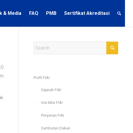
ik & Media
FAQ
PMB
Sertifikat Akreditasi
I)
am
Profil FIAI
Sejarah FIAI
ak
Visi Misi FIAI
Pimpinan FIAI
Sambutan Dekan