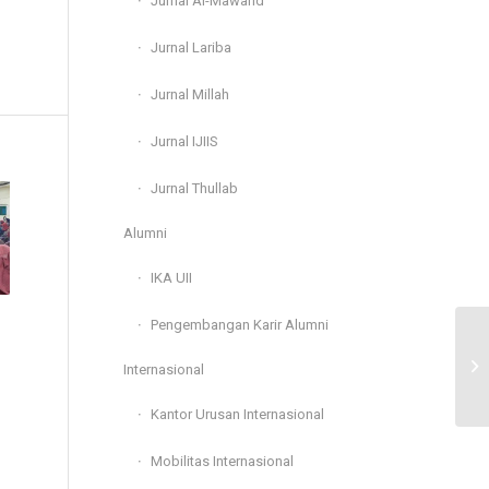
Jurnal Al-Mawarid
Jurnal Lariba
Jurnal Millah
Jurnal IJIIS
Jurnal Thullab
Alumni
IKA UII
Pengembangan Karir Alumni
Ku
Internasional
Is
Kantor Urusan Internasional
Mobilitas Internasional