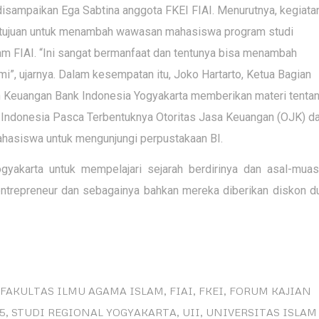
isampaikan Ega Sabtina anggota FKEI FIAI. Menurutnya, kegiata
rtujuan untuk menambah wawasan mahasiswa program studi
m FIAI. “Ini sangat bermanfaat dan tentunya bisa menambah
”, ujarnya. Dalam kesempatan itu, Joko Hartarto, Ketua Bagian
 Keuangan Bank Indonesia Yogyakarta memberikan materi tenta
 Indonesia Pasca Terbentuknya Otoritas Jasa Keuangan (OJK) d
hasiswa untuk mengunjungi perpustakaan BI.
yakarta untuk mempelajari sejarah berdirinya dan asal-muas
, entrepreneur dan sebagainya bahkan mereka diberikan diskon d
FAKULTAS ILMU AGAMA ISLAM
,
FIAI
,
FKEI
,
FORUM KAJIAN
5
,
STUDI REGIONAL YOGYAKARTA
,
UII
,
UNIVERSITAS ISLAM