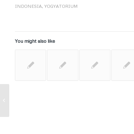
INDONESIA
,
YOGYATORIUM
You might also like
HMHI FIAI Kunjungi MK dan MA