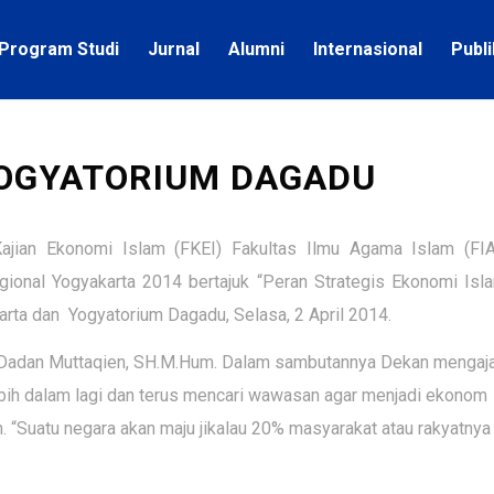
Program Studi
Jurnal
Alumni
Internasional
Publ
YOGYATORIUM DAGADU
ian Ekonomi Islam (FKEI) Fakultas Ilmu Agama Islam (FIA
gional Yogyakarta 2014 bertajuk “Peran Strategis Ekonomi Isl
ta dan Yogyatorium Dagadu, Selasa, 2 April 2014.
 H. Dadan Muttaqien, SH.M.Hum. Dalam sambutannya Dekan mengaj
bih dalam lagi dan terus mencari wawasan agar menjadi ekonom
 “Suatu negara akan maju jikalau 20% masyarakat atau rakyatnya