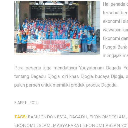
Hal senada d
tersebut be
ekonomi Isla
wawasan kami
Ekonomi dan
Fungsi Bank
mengajak ma
Para peserta juga mendatangi Yogyatorium Dagadu Yog
tentang Dagadu Djogja, ciri khas Djogja, budaya Djogja
puluh persen untuk memiliki produk-produk Dagadu.
3 APRIL 2014
TAGS:
BANK INDONESIA
,
DAGADU
,
EKONOMI ISLAM
,
EKONOMI ISLAM
,
MASYARAKAT EKONOMI ASEAN 201