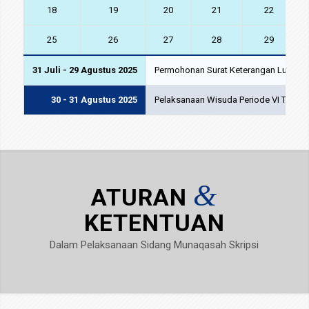
18
19
20
21
22
25
26
27
28
29
31 Juli - 29 Agustus 2025
Permohonan Surat Keterangan Lulus (
30 - 31 Agustus 2025
Pelaksanaan Wisuda Periode VI T.A. 2
&
ATURAN
KETENTUAN
Dalam Pelaksanaan Sidang Munaqasah Skripsi