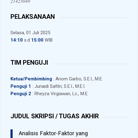
21423049
PELAKSANAAN
Selasa, 01 Juli 2025
14:10
s.d
15:00
WIB
TIM PENGUJI
Ketua/Pembimbing
: Anom Garbo, S.E.I., M.E.
Penguji 1
: Junaidi Safitri, S.E.I., M.E.I.
Penguji 2
: Rheyza Virgiawan, Lc., M.E.
JUDUL SKRIPSI / TUGAS AKHIR
Analisis Faktor-Faktor yang