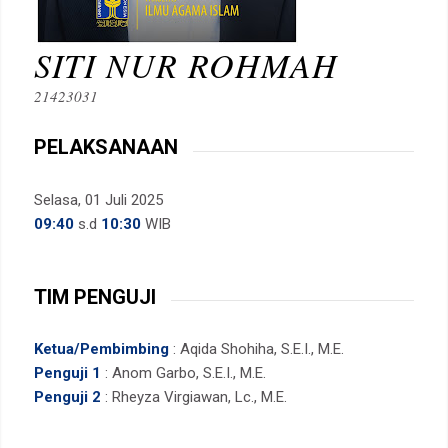
SITI NUR ROHMAH
21423031
PELAKSANAAN
Selasa, 01 Juli 2025
09:40
s.d
10:30
WIB
TIM PENGUJI
Ketua/Pembimbing
: Aqida Shohiha, S.E.I., M.E.
Penguji 1
: Anom Garbo, S.E.I., M.E.
Penguji 2
: Rheyza Virgiawan, Lc., M.E.