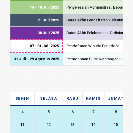
14 - 18 Juli 2025
Penyelesaian Administrasi, Bebas Pro
21 Juli 2025
Batas Akhir Pendaftaran Yudisium dan 
30 Juli 2025
Batas Akhir Pelaksanaan Yudisium dan
07 - 31 Juli 2025
Pendaftaran Wisuda Periode VI
31 Juli - 29 Agustus 2025
Permohonan Surat Keterangan Lulus (
SENIN
SELASA
RABU
KAMIS
JUMAT
4
5
6
7
8
11
12
13
14
15