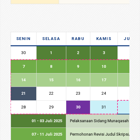
SENIN
SELASA
RABU
KAMIS
JUMA
30
1
2
3
4
7
8
9
10
11
14
15
16
17
18
21
22
23
24
25
28
29
30
31
1
01 - 03 Juli 2025
Pelaksanaan Sidang Munaqasah Period
07 - 11 Juli 2025
Permohonan Revisi Judul Skripsi/Tug