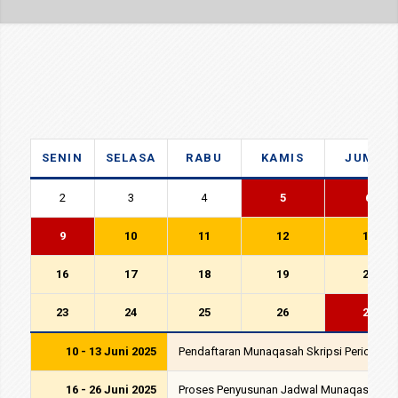
SENIN
SELASA
RABU
KAMIS
JUMAT
2
3
4
5
6
9
10
11
12
13
16
17
18
19
20
23
24
25
26
27
10 - 13 Juni 2025
Pendaftaran Munaqasah Skripsi Periode VI
16 - 26 Juni 2025
Proses Penyusunan Jadwal Munaqasah Per