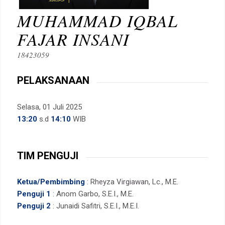
MUHAMMAD IQBAL
FAJAR INSANI
18423059
PELAKSANAAN
Selasa, 01 Juli 2025
13:20
s.d
14:10
WIB
TIM PENGUJI
Ketua/Pembimbing
: Rheyza Virgiawan, Lc., M.E.
Penguji 1
: Anom Garbo, S.E.I., M.E.
Penguji 2
: Junaidi Safitri, S.E.I., M.E.I.