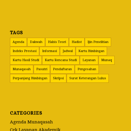
TAGS
Agenda
Dakwah
Habis Teori
Hadist
Ijin Penelitian
Indeks Prestasi
Informasi
Jadwal
Kartu Bimbingan
Kartu Hasil Studi
Kartu Rencana Studi
Layanan
Munaq
Munaqasah
Pasutri
Pendaftaran
Pengesahan
Perpanjang Bimbingan
Skripsi
Surat Keterangan Lulus
CATEGORIES
Agenda Munaqasah
Cek Layanan Akademik