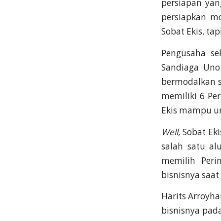
persiapan yan
persiapkan mo
Sobat Ekis, ta
Pengusaha se
Sandiaga Uno
bermodalkan s
memiliki 6 Per
Ekis mampu un
Well,
Sobat Ek
salah satu al
memilih Peri
bisnisnya saat
Harits Arroyh
bisnisnya pad