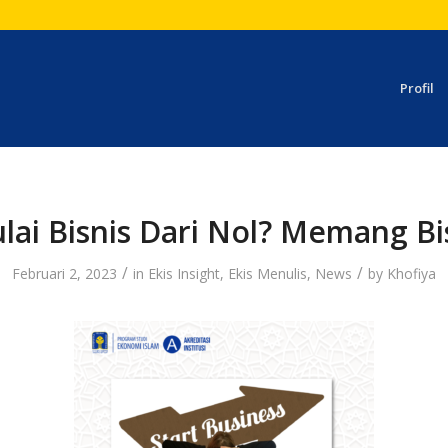
Profil
lai Bisnis Dari Nol? Memang Bi
/
/
Februari 2, 2023
in
Ekis Insight
,
Ekis Menulis
,
News
by
Khofiya