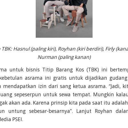
BK: Hasnul (paling kiri), Royhan (kiri berdiri), Firly (ka
Nurman (paling kanan)
ma untuk bisnis Titip Barang Kos (TBK) ini bertem
kebetulan asrama ini gratis untuk dijadikan guda
h mendapatkan izin dari sang ketua asrama. “Jadi, ki
 uang sepeserpun untuk sewa tempat. Mungkin kala
gak akan ada. Karena prinsip kita pada saat itu adalah
un untung sebesar-besarnya”. Lanjut Royhan dalam
edia PSEI.