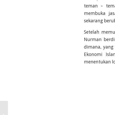
teman – tem
membuka jasa
sekarang beru
Setelah memu
Nurman berdis
dimana, yang
Ekonomi Isla
menentukan lok
“Zakat, Infak,
Sedekah, dan Wakaf.