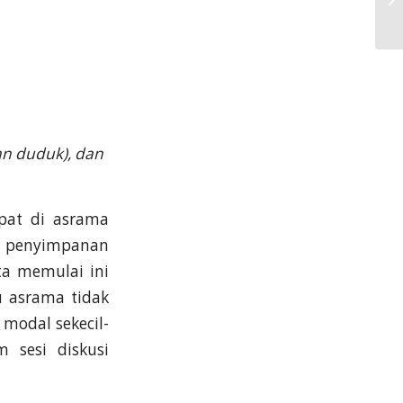
nan duduk), dan
pat di asrama
ng penyimpanan
ta memulai ini
u asrama tidak
 modal sekecil-
 sesi diskusi