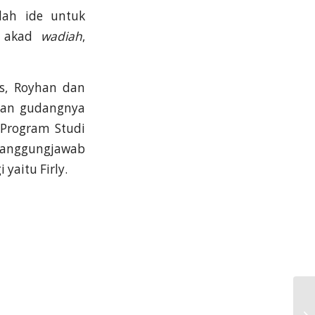
ah ide untuk
a akad
wadiah
,
s, Royhan dan
 dan gudangnya
Program Studi
nanggungjawab
yaitu Firly.