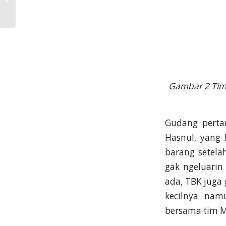
Mana Yang Lebih
Penting?”
Gambar 2 Tim T
Gudang perta
Hasnul, yang 
barang setela
gak ngeluarin
ada, TBK juga 
kecilnya nam
bersama tim M