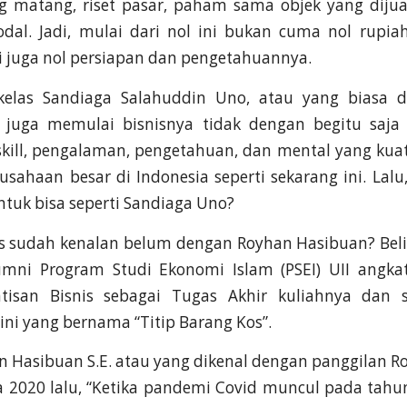
g matang, riset pasar, paham sama objek yang dijual
dal. Jadi, mulai dari nol ini bukan cuma nol rupi
pi juga nol persiapan dan pengetahuannya.
kelas Sandiaga Salahuddin Uno, atau yang biasa d
 juga memulai bisnisnya tidak dengan begitu saja 
kill, pengalaman, pengetahuan, dan mental yang kuat
usahaan besar di Indonesia seperti sekarang ini. Lal
tuk bisa seperti Sandiaga Uno?
is sudah kenalan belum dengan Royhan Hasibuan? Be
umni Program Studi Ekonomi Islam (PSEI) UII angk
ntisan Bisnis sebagai Tugas Akhir kuliahnya dan 
 ini yang bernama “Titip Barang Kos”.
an Hasibuan S.E. atau yang dikenal dengan panggilan 
a 2020 lalu, “Ketika pandemi Covid muncul pada tahu