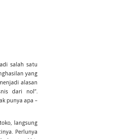
di salah satu
enghasilan yang
menjadi alasan
is dari nol”.
ak punya apa –
 toko, langsung
inya. Perlunya