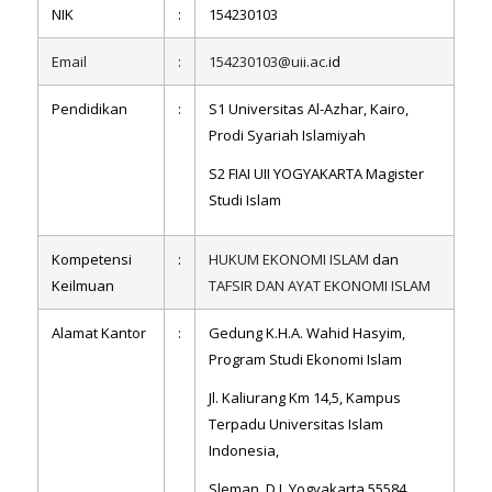
NIK
:
154230103
Email
:
154230103@uii.ac
.
id
Pendidikan
:
S1 Universitas Al-Azhar, Kairo,
Prodi Syariah Islamiyah
S2 FIAI UII YOGYAKARTA Magister
Studi Islam
Kompetensi
:
HUKUM EKONOMI ISLAM
dan
Keilmuan
TAFSIR DAN AYAT EKONOMI ISLAM
Alamat Kantor
:
Gedung K.H.A. Wahid Hasyim,
Program Studi Ekonomi Islam
Jl. Kaliurang Km 14,5, Kampus
Terpadu Universitas Islam
Indonesia,
Sleman, D.I. Yogyakarta 55584