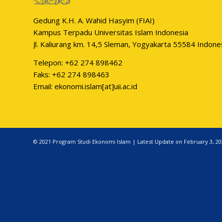
Gedung K.H. A. Wahid Hasyim (FIAI)
Kampus Terpadu Universitas Islam Indonesia
Jl. Kaliurang km. 14,5 Sleman, Yogyakarta 55584 Indone
Telepon: +62 274 898462
Faks: +62 274 898463
Email: ekonomi.islam[at]uii.ac.id
© 2021 Program Studi Ekonomi Islam | Latest Update on February 3, 20