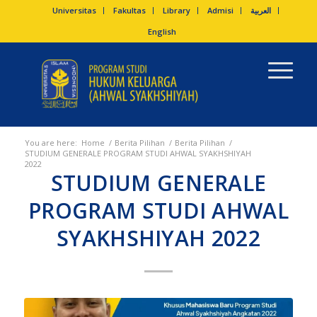
Universitas
Fakultas
Library
Admisi
العربية
English
You are here:
Home
/
Berita Pilihan
/
Berita Pilihan
/
STUDIUM GENERALE PROGRAM STUDI AHWAL SYAKHSHIYAH
2022
STUDIUM GENERALE
PROGRAM STUDI AHWAL
SYAKHSHIYAH 2022