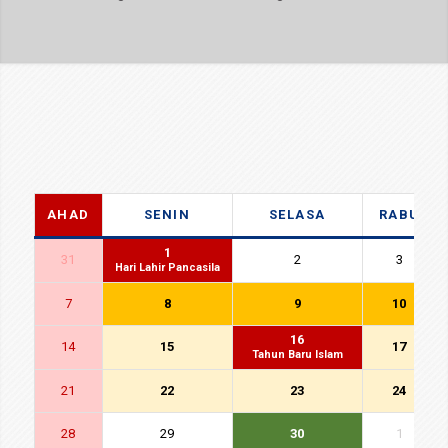
AHAD
SENIN
SELASA
RABU
1
31
2
3
Hari Lahir Pancasila
7
8
9
10
16
14
15
17
Tahun Baru Islam
21
22
23
24
28
29
30
1