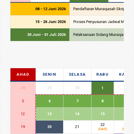
08 - 12 Juni 2026
Pendaftaran Munaqasah Skripsi Per
15 - 26 Juni 2026
Proses Penyusunan Jadwal Munaqa
30 Juni - 01 Juli 2026
Pelaksanaan Sidang Munaqasah Pe
AHAD
SENIN
SELASA
RABU
KAMIS
28
29
30
1
2
5
6
7
8
9
12
13
14
15
16
22
23
19
20
21
(UAS)
(UAS)