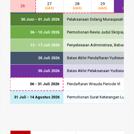
27
28
29
30
26
(UAS)
(UAS)
(UAS)
(UAS)
30 Juni - 01 Juli 2026
Pelaksanaan Sidang Munaqasah Period
06 - 10 Juli 2026
Permohonan Revisi Judul Skripsi/Tug
13 - 17 Juli 2026
Penyelesaian Administrasi, Bebas Pro
20 Juli 2026
Batas Akhir Pendaftaran Yudisium dan 
30 Juli 2026
Batas Akhir Pelaksanaan Yudisium dan
06 - 31 Juli 2026
Pendaftaran Wisuda Periode VI
31 Juli - 14 Agustus 2026
Permohonan Surat Keterangan Lulus (