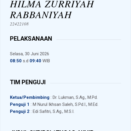
HILMA ZURRIYAH
RABBANIYAH
22422108
PELAKSANAAN
Selasa, 30 Juni 2026
08:50
s.d
09:40
WIB
TIM PENGUJI
Ketua/Pembimbing
: Dr. Lukman, S.Ag., M.Pd.
Penguji 1
: M Nurul Ikhsan Saleh, S.Pd.I., M.Ed.
Penguji 2
: Edi Safitri, S.Ag., M.S.I.