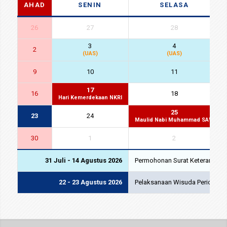
AHAD
SENIN
SELASA
26
27
28
3
4
2
(UAS)
(UAS)
9
10
11
17
16
18
Hari Kemerdekaan NKRI
25
23
24
Maulid Nabi Muhammad SAW
30
1
2
31 Juli - 14 Agustus 2026
Permohonan Surat Keterangan L
22 - 23 Agustus 2026
Pelaksanaan Wisuda Periode VI