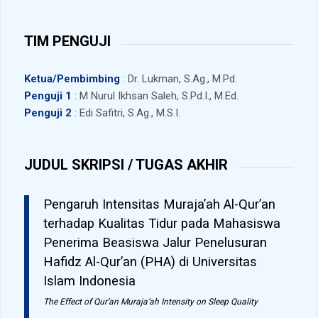
TIM PENGUJI
Ketua/Pembimbing
: Dr. Lukman, S.Ag., M.Pd.
Penguji 1
: M Nurul Ikhsan Saleh, S.Pd.I., M.Ed.
Penguji 2
: Edi Safitri, S.Ag., M.S.I.
JUDUL SKRIPSI / TUGAS AKHIR
Pengaruh Intensitas Muraja’ah Al-Qur’an
terhadap Kualitas Tidur pada Mahasiswa
Penerima Beasiswa Jalur Penelusuran
Hafidz Al-Qur’an (PHA) di Universitas
Islam Indonesia
The Effect of Qur’an Muraja’ah Intensity on Sleep Quality